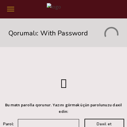
Qorumalı: With Password
Bu mətn parolla qorunur. Yazını görmək üçün parolunuzu daxil
edin:
Parol: